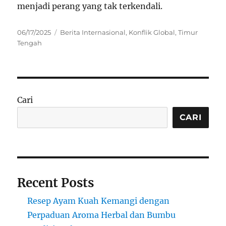
menjadi perang yang tak terkendali.
Posted
Categories
06/17/2025
Berita Internasional
,
Konflik Global
,
Timur
on
Tengah
Cari
CARI
Recent Posts
Resep Ayam Kuah Kemangi dengan
Perpaduan Aroma Herbal dan Bumbu