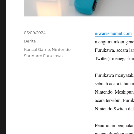
Posted
niwarestaurant.com
–
05/09/2024
on
Categories
mengumumkan generas
Berita
Tags
Furukawa, secara la
Konsol Game
,
Nintendo
,
Shuntaro Furukawa
Twitter), menegask
Furukawa menyataka
sebuah acara tahuna
Nintendo. Meskipun 
acara tersebut, Fur
Nintendo Switch dala
Penurunan penjualan
memperkirakan penju