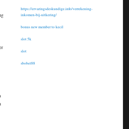
https://ervaringsdeskundige.info/verrekening-
ng
inkomen-bij-uitkering/
bonus new member to kecil
slot 5k
er
slot
sbobet88
a
m