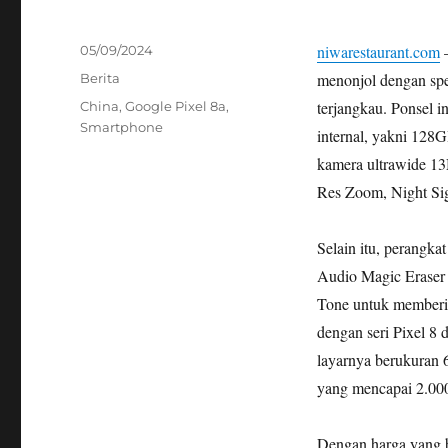
Posted
niwarestaurant.com
–
05/09/2024
on
Categories
menonjol dengan spes
Berita
Tags
terjangkau. Ponsel 
China
,
Google Pixel 8a
,
Smartphone
internal, yakni 12
kamera ultrawide 13
Res Zoom, Night Sigh
Selain itu, perangka
Audio Magic Eraser 
Tone untuk memberik
dengan seri Pixel 8
layarnya berukuran 
yang mencapai 2.000
Dengan harga yang b