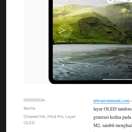
Posted
niwarestaurant.com
–
05/09/2024
on
Categories
layar OLED tandem d
Berita
Tags
generasi kedua pada
Chipset M4
,
iPad Pro
,
Layar
OLED
M2, sambil menghadir