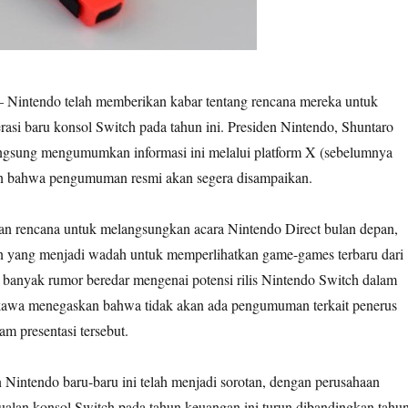
 Nintendo telah memberikan kabar tentang rencana mereka untuk
i baru konsol Switch pada tahun ini. Presiden Nintendo, Shuntaro
ngsung mengumumkan informasi ini melalui platform X (sebelumnya
an bahwa pengumuman resmi akan segera disampaikan.
n rencana untuk melangsungkan acara Nintendo Direct bulan depan,
n yang menjadi wadah untuk memperlihatkan game-games terbaru dari
banyak rumor beredar mengenai potensi rilis Nintendo Switch dalam
ukawa menegaskan bahwa tidak akan ada pengumuman terkait penerus
m presentasi tersebut.
 Nintendo baru-baru ini telah menjadi sorotan, dengan perusahaan
alan konsol Switch pada tahun keuangan ini turun dibandingkan tahu