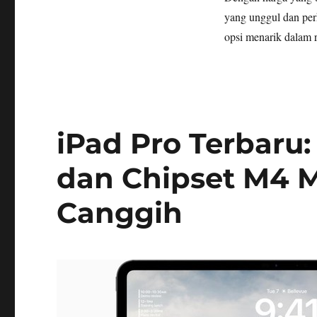
yang unggul dan per
opsi menarik dalam 
iPad Pro Terbaru
dan Chipset M4 
Canggih