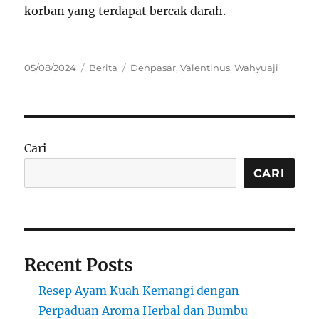
korban yang terdapat bercak darah.
Posted
Categories
Tags
05/08/2024
Berita
Denpasar
,
Valentinus
,
Wahyuaji
on
Cari
CARI
Recent Posts
Resep Ayam Kuah Kemangi dengan
Perpaduan Aroma Herbal dan Bumbu