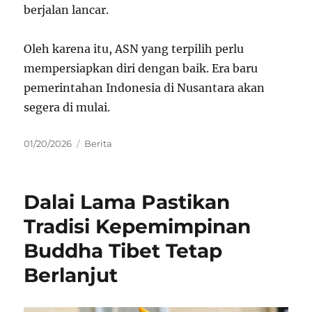
berjalan lancar.
Oleh karena itu, ASN yang terpilih perlu
mempersiapkan diri dengan baik. Era baru
pemerintahan Indonesia di Nusantara akan
segera di mulai.
Posted
Categories
01/20/2026
Berita
on
Dalai Lama Pastikan
Tradisi Kepemimpinan
Buddha Tibet Tetap
Berlanjut