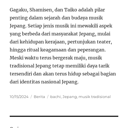
Gagaku, Shamisen, dan Taiko adalah pilar
penting dalam sejarah dan budaya musik
Jepang. Setiap jenis musik ini mewakili aspek
yang berbeda dari masyarakat Jepang, mulai
dari kehidupan kerajaan, pertunjukan teater,
hingga ritual keagamaan dan peperangan.
Meski waktu terus bergerak maju, musik
tradisional Jepang tetap memiliki daya tarik
tersendiri dan akan terus hidup sebagai bagian
dari identitas nasional Jepang.
Posted
Categories
Tags
10/15/2024
Berita
bachi
,
Jepang
,
musik tradisional
on