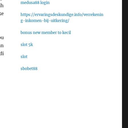
medusa88 login
ih
ke
https://ervaringsdeskundige.info/verrekenin
g-inkomen-bij-uitkering/
bonus new member to kecil
bu
slot 5k
an
di
slot
sbobet88