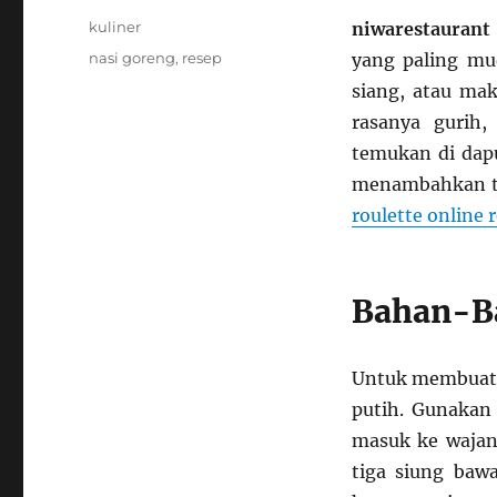
Categories
kuliner
niwarestaurant
Tags
nasi goreng
,
resep
yang paling mu
siang, atau ma
rasanya gurih
temukan di dapur
menambahkan tel
roulette online 
Bahan-B
Untuk membuat n
putih. Gunakan 
masuk ke wajan.
tiga siung baw