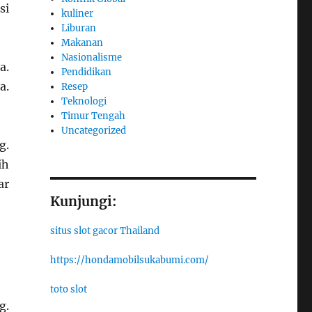
si
kuliner
Liburan
Makanan
Nasionalisme
a.
Pendidikan
a.
Resep
Teknologi
Timur Tengah
Uncategorized
g.
ih
ar
Kunjungi:
situs slot gacor Thailand
https://hondamobilsukabumi.com/
toto slot
g.