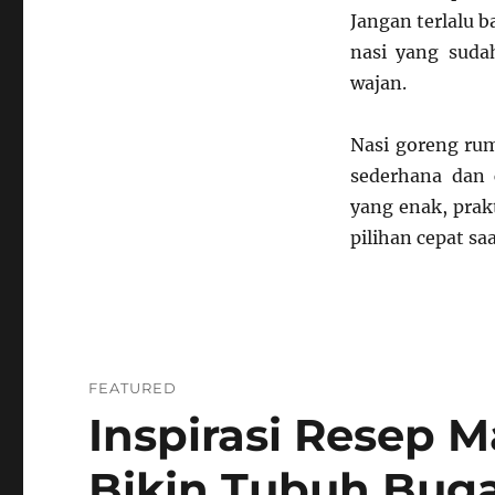
Jangan terlalu b
nasi yang suda
wajan.
Nasi goreng r
sederhana dan
yang enak, prak
pilihan cepat s
FEATURED
Inspirasi Resep 
Bikin Tubuh Bug