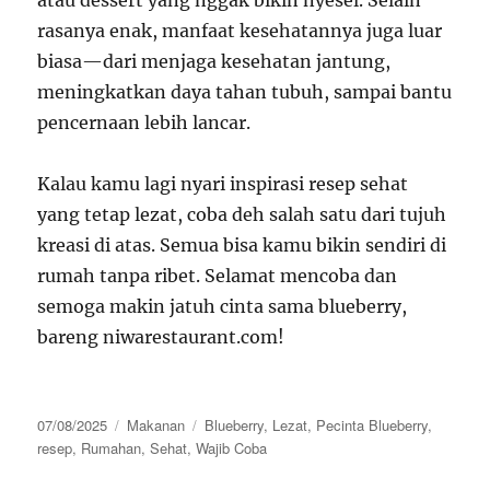
atau dessert yang nggak bikin nyesel. Selain
rasanya enak, manfaat kesehatannya juga luar
biasa—dari menjaga kesehatan jantung,
meningkatkan daya tahan tubuh, sampai bantu
pencernaan lebih lancar.
Kalau kamu lagi nyari inspirasi resep sehat
yang tetap lezat, coba deh salah satu dari tujuh
kreasi di atas. Semua bisa kamu bikin sendiri di
rumah tanpa ribet. Selamat mencoba dan
semoga makin jatuh cinta sama blueberry,
bareng niwarestaurant.com!
Posted
Categories
Tags
07/08/2025
Makanan
Blueberry
,
Lezat
,
Pecinta Blueberry
,
on
resep
,
Rumahan
,
Sehat
,
Wajib Coba