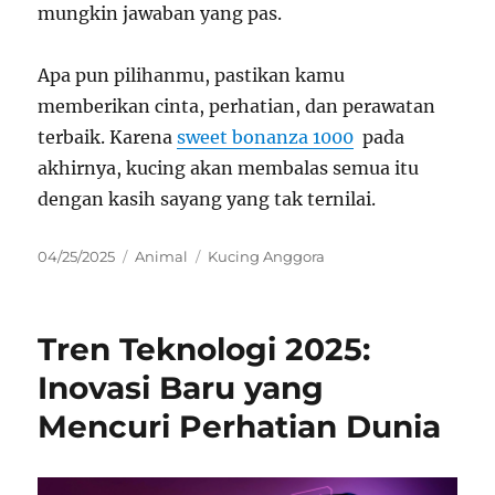
mungkin jawaban yang pas.
Apa pun pilihanmu, pastikan kamu
memberikan cinta, perhatian, dan perawatan
terbaik. Karena
sweet bonanza 1000
pada
akhirnya, kucing akan membalas semua itu
dengan kasih sayang yang tak ternilai.
Posted
Categories
Tags
04/25/2025
Animal
Kucing Anggora
on
Tren Teknologi 2025:
Inovasi Baru yang
Mencuri Perhatian Dunia