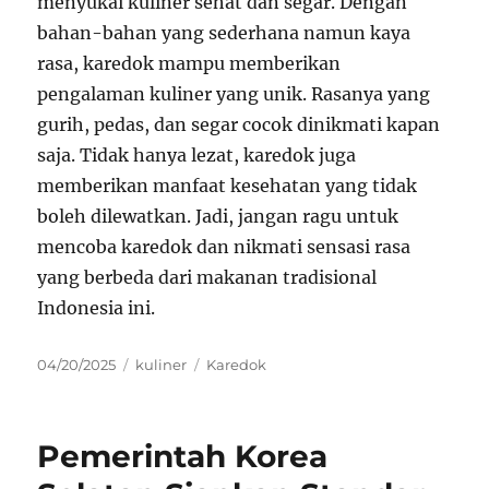
menyukai kuliner sehat dan segar. Dengan
bahan-bahan yang sederhana namun kaya
rasa, karedok mampu memberikan
pengalaman kuliner yang unik. Rasanya yang
gurih, pedas, dan segar cocok dinikmati kapan
saja. Tidak hanya lezat, karedok juga
memberikan manfaat kesehatan yang tidak
boleh dilewatkan. Jadi, jangan ragu untuk
mencoba karedok dan nikmati sensasi rasa
yang berbeda dari makanan tradisional
Indonesia ini.
Posted
Categories
Tags
04/20/2025
kuliner
Karedok
on
Pemerintah Korea