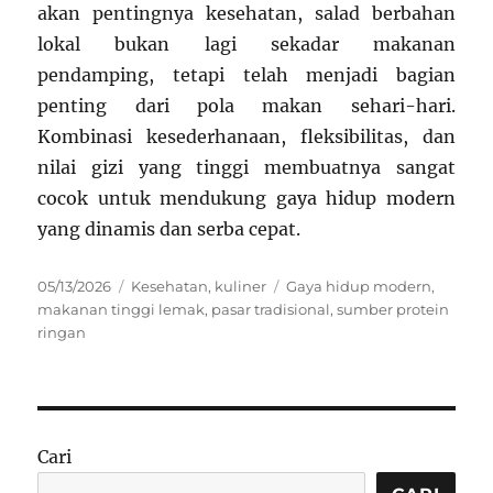
akan pentingnya kesehatan, salad berbahan
lokal bukan lagi sekadar makanan
pendamping, tetapi telah menjadi bagian
penting dari pola makan sehari-hari.
Kombinasi kesederhanaan, fleksibilitas, dan
nilai gizi yang tinggi membuatnya sangat
cocok untuk mendukung gaya hidup modern
yang dinamis dan serba cepat.
Posted
Categories
Tags
05/13/2026
Kesehatan
,
kuliner
Gaya hidup modern
,
on
makanan tinggi lemak
,
pasar tradisional
,
sumber protein
ringan
Cari