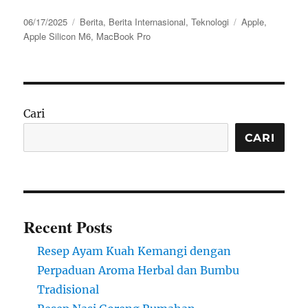
Posted
Categories
Tags
06/17/2025
Berita
,
Berita Internasional
,
Teknologi
Apple
,
on
Apple Silicon M6
,
MacBook Pro
Cari
CARI
Recent Posts
Resep Ayam Kuah Kemangi dengan
Perpaduan Aroma Herbal dan Bumbu
Tradisional