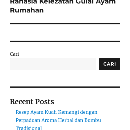
Rahasia Kelezatan Gulai Ayam
Next
post:
Rumahan
Cari
CARI
Recent Posts
Resep Ayam Kuah Kemangi dengan
Perpaduan Aroma Herbal dan Bumbu
Tradisional