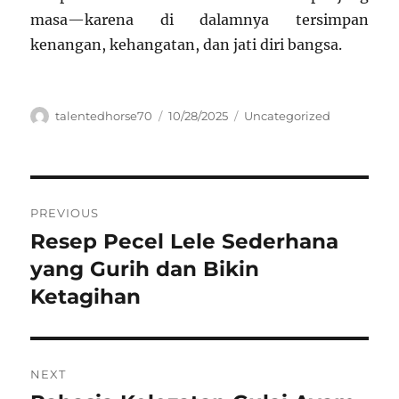
masa—karena di dalamnya tersimpan
kenangan, kehangatan, dan jati diri bangsa.
Author
Posted
Categories
talentedhorse70
10/28/2025
Uncategorized
on
Navigasi
PREVIOUS
pos
Resep Pecel Lele Sederhana
Previous
post:
yang Gurih dan Bikin
Ketagihan
NEXT