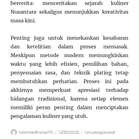
bercerita: menceritakan sejarah kuliner
Nusantara sekaligus menunjukkan kreativitas
masa kini.
Penting juga untuk menekankan kesabaran
dan ketelitian dalam proses memasak.
Meskipun metode modern memungkinkan
waktu yang lebih efisien, pemilihan bahan,
penyesuaian rasa, dan teknik plating tetap
membutuhkan perhatian. Proses ini pada
akhirnya memperkuat apresiasi terhadap
hidangan tradisional, karena setiap elemen
memiliki peran penting dalam menciptakan
pengalaman kuliner yang utuh.
Author
Posted
Categories
talentedhorse70
12/30/2025
Uncategorized
on