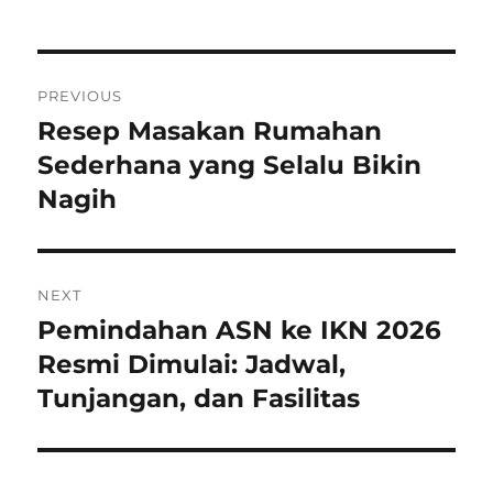
Navigasi
PREVIOUS
pos
Resep Masakan Rumahan
Previous
post:
Sederhana yang Selalu Bikin
Nagih
NEXT
Pemindahan ASN ke IKN 2026
Next
post:
Resmi Dimulai: Jadwal,
Tunjangan, dan Fasilitas