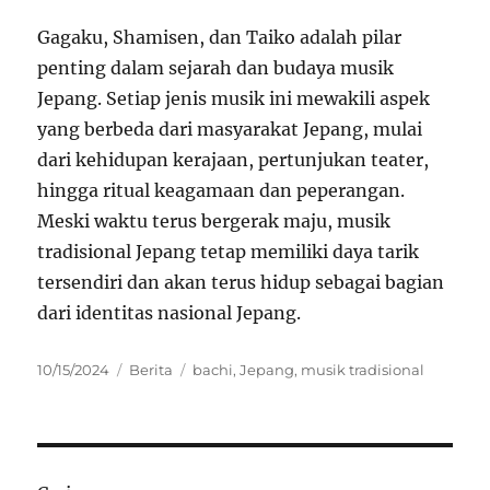
Gagaku, Shamisen, dan Taiko adalah pilar
penting dalam sejarah dan budaya musik
Jepang. Setiap jenis musik ini mewakili aspek
yang berbeda dari masyarakat Jepang, mulai
dari kehidupan kerajaan, pertunjukan teater,
hingga ritual keagamaan dan peperangan.
Meski waktu terus bergerak maju, musik
tradisional Jepang tetap memiliki daya tarik
tersendiri dan akan terus hidup sebagai bagian
dari identitas nasional Jepang.
Posted
Categories
Tags
10/15/2024
Berita
bachi
,
Jepang
,
musik tradisional
on