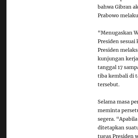
bahwa Gibran ak
Prabowo melaku
“Menugaskan Wak
Presiden sesua
Presiden melak
kunjungan kerja
tanggal 17 samp
tiba kembali di
tersebut.
Selama masa pen
meminta persetu
segera. “Apabil
ditetapkan suat
tugas Presiden 