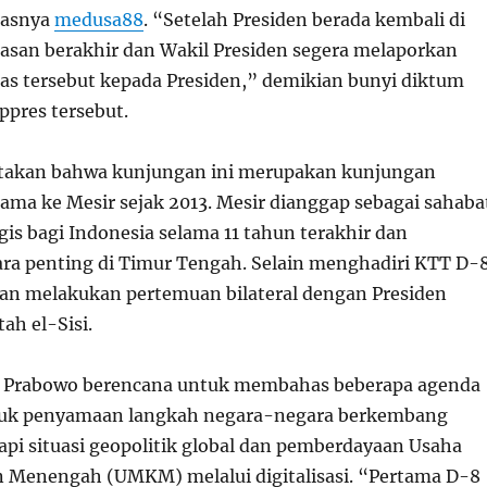
gasnya
medusa88
. “Setelah Presiden berada kembali di
gasan berakhir dan Wakil Presiden segera melaporkan
as tersebut kepada Presiden,” demikian bunyi diktum
ppres tersebut.
akan bahwa kunjungan ini merupakan kunjungan
ama ke Mesir sejak 2013. Mesir dianggap sebagai sahaba
gis bagi Indonesia selama 11 tahun terakhir dan
a penting di Timur Tengah. Selain menghadiri KTT D-8
an melakukan pertemuan bilateral dengan Presiden
tah el-Sisi.
 Prabowo berencana untuk membahas beberapa agenda
suk penyamaan langkah negara-negara berkembang
i situasi geopolitik global dan pemberdayaan Usaha
an Menengah (UMKM) melalui digitalisasi. “Pertama D-8