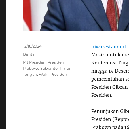
Posted
12/18/2024
niwarestaurant
–
on
Categories
Berita
Mesir, untuk m
Tags
Plt Presiden
,
Presiden
Konferensi Ting
Prabowo Subianto
,
Timur
hingga 19 Dese
Tengah
,
Wakil Presiden
pemerintahan s
Presiden Gibran
Presiden.
Penunjukan Gibr
Presiden (Keppr
Prabowo pada 16