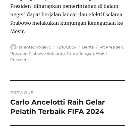
Presiden, diharapkan pemerintahan di dalam
negeri dapat berjalan lancar dan efektif selama
Prabowo melakukan kunjungan kenegaraan ke
Mesir.
Author
Posted
Categories
Tags
talentedhorse70
12/18/2024
Berita
Plt Presiden
,
on
Presiden Prabowo Subianto
,
Timur Tengah
,
Wakil
Presiden
Navigasi
PREVIOUS
pos
Carlo Ancelotti Raih Gelar
Previous
post:
Pelatih Terbaik FIFA 2024