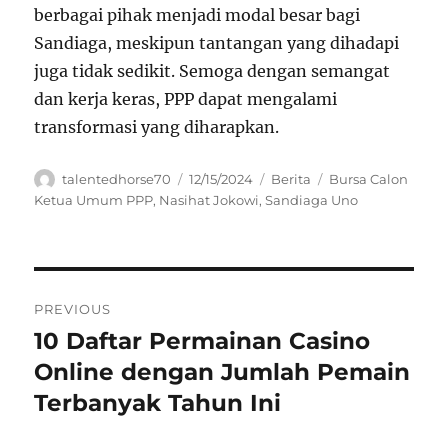
berbagai pihak menjadi modal besar bagi
Sandiaga, meskipun tantangan yang dihadapi
juga tidak sedikit. Semoga dengan semangat
dan kerja keras, PPP dapat mengalami
transformasi yang diharapkan.
Author
Posted
Categories
Tags
talentedhorse70
12/15/2024
Berita
Bursa Calon
on
Ketua Umum PPP
,
Nasihat Jokowi
,
Sandiaga Uno
Navigasi
PREVIOUS
pos
10 Daftar Permainan Casino
Previous
post:
Online dengan Jumlah Pemain
Terbanyak Tahun Ini