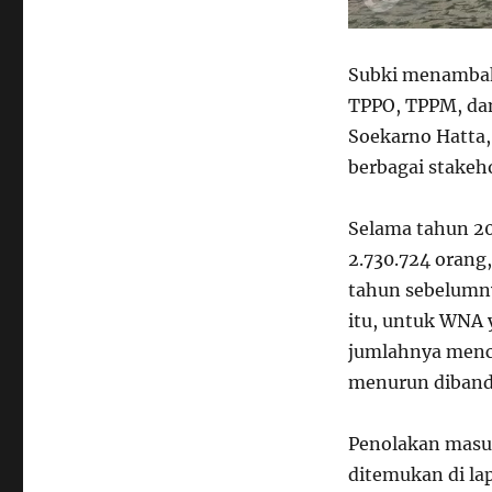
Subki menambah
TPPO, TPPM, dan 
Soekarno Hatta,
berbagai stakeho
Selama tahun 2
2.730.724 orang
tahun sebelumn
itu, untuk WNA y
jumlahnya menca
menurun diband
Penolakan masuk
ditemukan di la