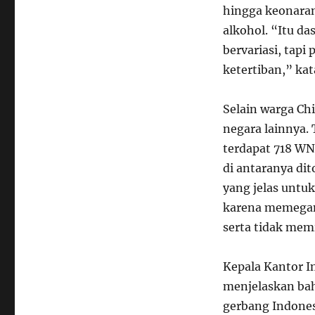
hingga keonaran
alkohol. “Itu d
bervariasi, tap
ketertiban,” ka
Selain warga Ch
negara lainnya. 
terdapat 718 WN
di antaranya dit
yang jelas untuk
karena memegang
serta tidak memi
Kepala Kantor Im
menjelaskan ba
gerbang Indones