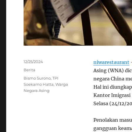
Posted
12/25/2024
niwarestaurant
–
on
Categories
Berita
Asing (WNA) dic
Tags
Bismo Surono
,
TPI
negara China me
Soekarno Hatta
,
Warga
Hal ini diungka
Negara Asing
Kantor Imigrasi
Selasa (24/12/20
Penolakan masuk
gangguan keaman