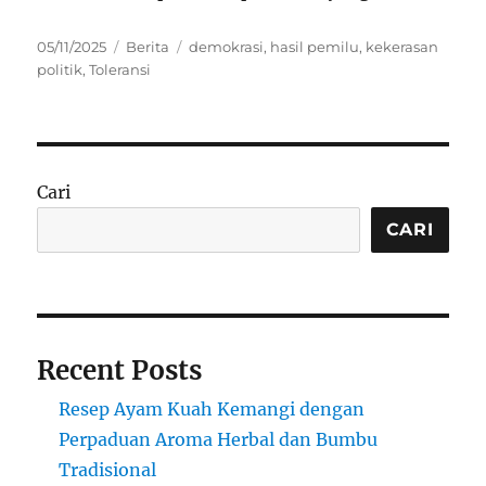
Posted
Categories
Tags
05/11/2025
Berita
demokrasi
,
hasil pemilu
,
kekerasan
on
politik
,
Toleransi
Cari
CARI
Recent Posts
Resep Ayam Kuah Kemangi dengan
Perpaduan Aroma Herbal dan Bumbu
Tradisional