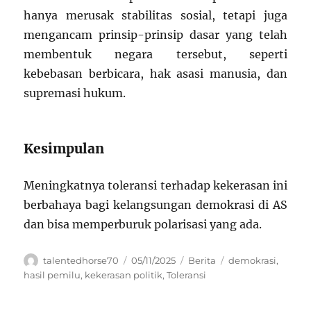
hanya merusak stabilitas sosial, tetapi juga
mengancam prinsip-prinsip dasar yang telah
membentuk negara tersebut, seperti
kebebasan berbicara, hak asasi manusia, dan
supremasi hukum.
Kesimpulan
Meningkatnya toleransi terhadap kekerasan ini
berbahaya bagi kelangsungan demokrasi di AS
dan bisa memperburuk polarisasi yang ada.
Author
Posted
Categories
Tags
talentedhorse70
05/11/2025
Berita
demokrasi
,
on
hasil pemilu
,
kekerasan politik
,
Toleransi