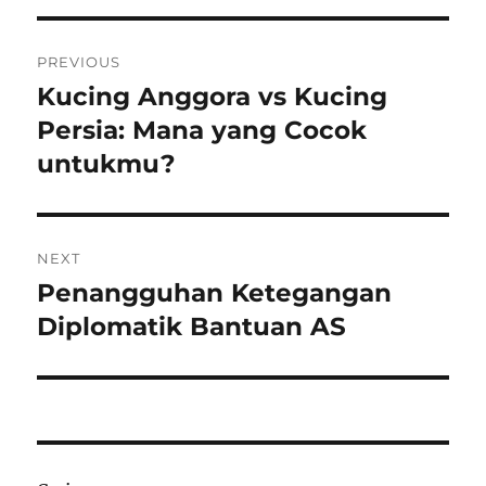
Navigasi
PREVIOUS
pos
Kucing Anggora vs Kucing
Previous
post:
Persia: Mana yang Cocok
untukmu?
NEXT
Penangguhan Ketegangan
Next
post:
Diplomatik Bantuan AS