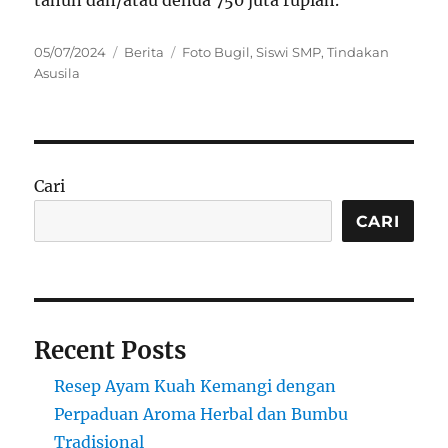
tahun dan/atau denda 750 juta rupiah.
Posted
Categories
Tags
05/07/2024
Berita
Foto Bugil
,
Siswi SMP
,
Tindakan
on
Asusila
Cari
CARI
Recent Posts
Resep Ayam Kuah Kemangi dengan
Perpaduan Aroma Herbal dan Bumbu
Tradisional