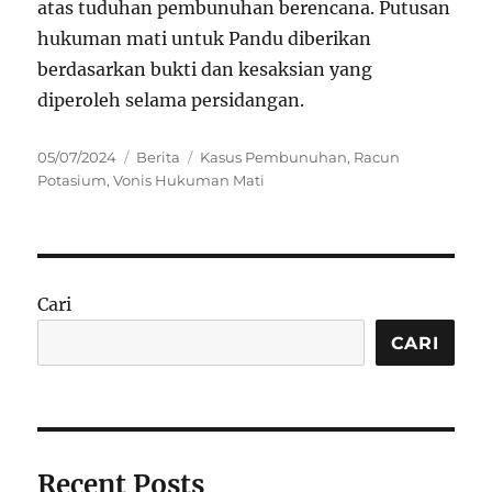
atas tuduhan pembunuhan berencana. Putusan
hukuman mati untuk Pandu diberikan
berdasarkan bukti dan kesaksian yang
diperoleh selama persidangan.
Posted
Categories
Tags
05/07/2024
Berita
Kasus Pembunuhan
,
Racun
on
Potasium
,
Vonis Hukuman Mati
Cari
CARI
Recent Posts