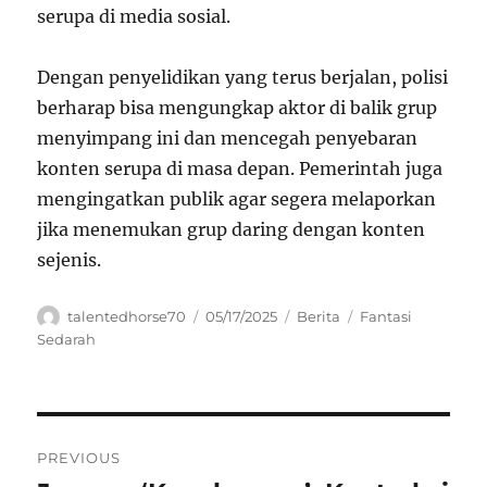
serupa di media sosial.
Dengan penyelidikan yang terus berjalan, polisi
berharap bisa mengungkap aktor di balik grup
menyimpang ini dan mencegah penyebaran
konten serupa di masa depan. Pemerintah juga
mengingatkan publik agar segera melaporkan
jika menemukan grup daring dengan konten
sejenis.
Author
Posted
Categories
Tags
talentedhorse70
05/17/2025
Berita
Fantasi
on
Sedarah
Navigasi
PREVIOUS
pos