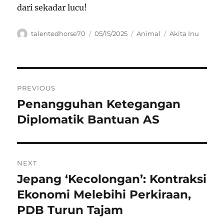
dari sekadar lucu!
Author
Posted
Categories
Tags
talentedhorse70
05/15/2025
Animal
Akita Inu
on
Navigasi
PREVIOUS
pos
Penangguhan Ketegangan
Previous
post:
Diplomatik Bantuan AS
NEXT
Jepang ‘Kecolongan’: Kontraksi
Next
post:
Ekonomi Melebihi Perkiraan,
PDB Turun Tajam