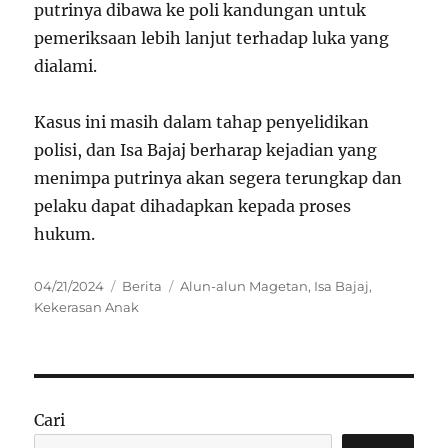
putrinya dibawa ke poli kandungan untuk
pemeriksaan lebih lanjut terhadap luka yang
dialami.
Kasus ini masih dalam tahap penyelidikan
polisi, dan Isa Bajaj berharap kejadian yang
menimpa putrinya akan segera terungkap dan
pelaku dapat dihadapkan kepada proses
hukum.
Posted
Categories
Tags
04/21/2024
Berita
Alun-alun Magetan
,
Isa Bajaj
,
on
Kekerasan Anak
Cari