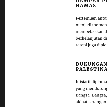
DAMPAK P
HAMAS
Pertemuan antar
menjadi moment
membebaskan dir
berkelanjutan da
tetapi juga dipl
DUKUNGAN
PALESTIN
Inisiatif diplom
yang mendorong 
Bangsa-Bangsa,
akibat serangan 