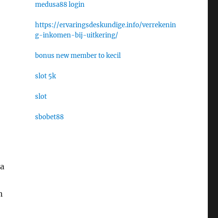
medusa88 login
https://ervaringsdeskundige.info/verrekenin
g-inkomen-bij-uitkering/
bonus new member to kecil
slot 5k
slot
sbobet88
ra
n