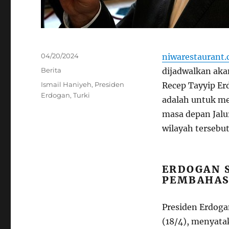
Posted
04/20/2024
niwarestaurant
on
Categories
Berita
dijadwalkan aka
Tags
Ismail Haniyeh
,
Presiden
Recep Tayyip Er
Erdogan
,
Turki
adalah untuk me
masa depan Jalu
wilayah tersebut
ERDOGAN 
PEMBAHAS
Presiden Erdoga
(18/4), menyat