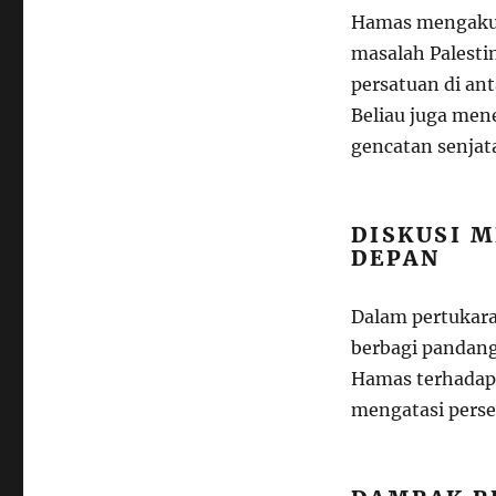
Hamas mengakui
masalah Palesti
persatuan di an
Beliau juga me
gencatan senjat
DISKUSI M
DEPAN
Dalam pertukar
berbagi pandang
Hamas terhadap 
mengatasi persep