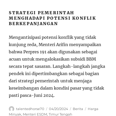
STRATEGI PEMERINTAH
MENGHADAPI POTENSI KONFLIK
BERKEPANJANGAN
Mengantisipasi potensi konflik yang tidak
kunjung reda, Menteri Arifin menyampaikan
bahwa Perpres 191 akan digunakan sebagai
acuan untuk mengalokasikan subsidi BBM
secara tepat sasaran. Langkah-langkah jangka
pendek ini dipertimbangkan sebagai bagian
dari strategi pemerintah untuk menjaga
keseimbangan dalam kondisi pasar yang tidak
pasti pasca-Juni 2024.
Author
Posted
Categories
Tags
talentedhorse70
04/20/2024
Berita
Harga
on
Minyak
,
Menteri ESDM
,
Timur Tengah