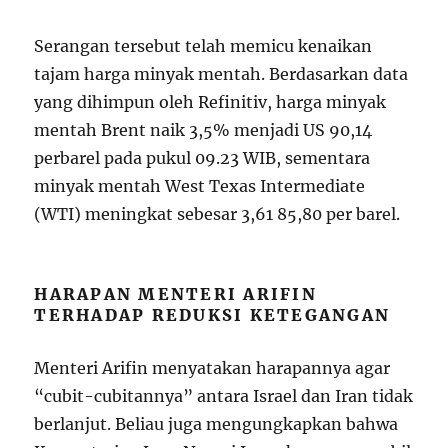
Serangan tersebut telah memicu kenaikan
tajam harga minyak mentah. Berdasarkan data
yang dihimpun oleh Refinitiv, harga minyak
mentah Brent naik 3,5% menjadi US
90,14
p
er
ba
re
l p
a
d
a
p
u
k
u
l
09.23
W
I
B
,
se
m
e
n
t
a
r
a
min
y
ak m
e
n
t
ah W
es
t T
e
x
a
s
I
n
t
er
m
e
d
ia
t
e
(
W
T
I
)
m
e
nin
g
ka
t
se
b
es
a
r
3
,
61
85,80 per barel.
HARAPAN MENTERI ARIFIN
TERHADAP REDUKSI KETEGANGAN
Menteri Arifin menyatakan harapannya agar
“cubit-cubitannya” antara Israel dan Iran tidak
berlanjut. Beliau juga mengungkapkan bahwa